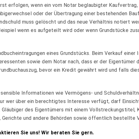
erst erfolgen, wenn ein vom Notar beglaubigter Kaufvertra
ubigerwechsel oder der Übertragung einer bestehenden Baufi
rundschuld muss gelöscht und das neue Verhältnis notiert w
Beispiel wenn es aufgeteilt wird oder wenn Grundstücke z
dbucheintragungen eines Grundstücks. Beim Verkauf einer Im
eressenten sowie dem Notar nach, dass er der Eigentümer d
rundbuchauszug, bevor ein Kredit gewährt wird und falls die
 sensible Informationen wie Vermögens- und Schuldverhältn
 Nur wer über ein berechtigtes Interesse verfügt, darf Eins
, Gläubiger des Eigentümers mit einem Vollstreckungstitel, K
e, Gerichte und andere Behörden sowie öffentlich bestellte
tieren Sie uns! Wir beraten Sie gern.