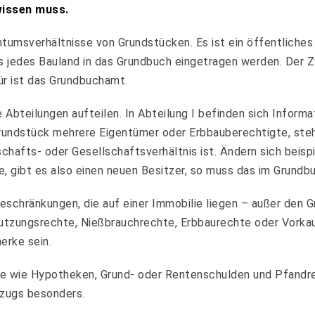
issen muss.
tumsverhältnisse von Grundstücken. Es ist ein öffentliches 
jedes Bauland in das Grundbuch eingetragen werden. Der Zw
ür ist das Grundbuchamt.
 Abteilungen aufteilen. In Abteilung I befinden sich Inform
Grundstück mehrere Eigentümer oder Erbbauberechtigte, steh
schafts- oder Gesellschaftsverhältnis ist. Ändern sich beis
e, gibt es also einen neuen Besitzer, so muss das im Grundbu
 Beschränkungen, die auf einer Immobilie liegen – außer den
Nutzungsrechte, Nießbrauchrechte, Erbbaurechte oder Vork
erke sein.
te wie Hypotheken, Grund- oder Rentenschulden und Pfandrech
szugs besonders.