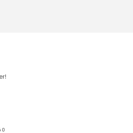
r!​
6 0