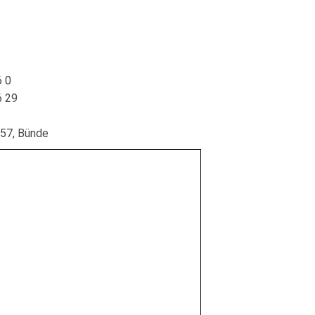
6 0
6 29
257, Bünde