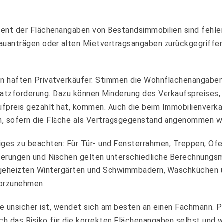
zent der Flächenangaben von Bestandsimmobilien sind fehle
auanträgen oder alten Mietvertragsangaben zurückgegriffen
en haften Privatverkäufer. Stimmen die Wohnflächenangaben
satzforderung. Dazu können Minderung des Verkaufspreises,
aufpreis gezahlt hat, kommen. Auch die beim Immobilienver
n, sofern die Fläche als Vertragsgegenstand angenommen w
iges zu beachten: Für Tür- und Fensterrahmen, Treppen, Öf
auerungen und Nischen gelten unterschiedliche Berechnungsm
ngeheizten Wintergärten und Schwimmbädern, Waschküchen 
vorzunehmen.
 unsicher ist, wendet sich am besten an einen Fachmann. P
ch das Risiko für die korrekten Flächenangaben selbst und 