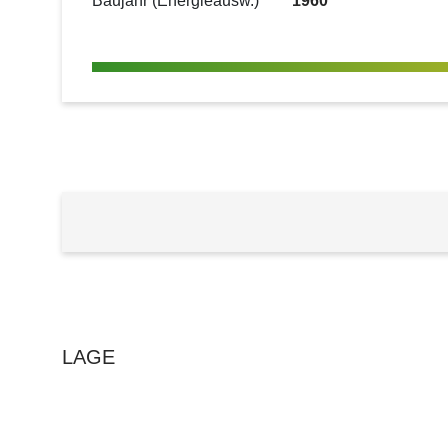
Baujahr (Energieausw.)
1960
LAGE