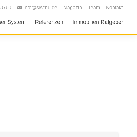
83760
info@sischu.de
Magazin
Team
Kontakt
er System
Referenzen
Immobilien Ratgeber
LAGE