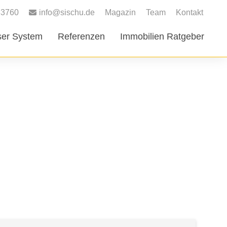
83760
info@sischu.de
Magazin
Team
Kontakt
er System
Referenzen
Immobilien Ratgeber
LAGE