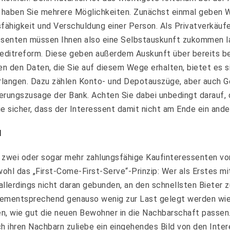
n, haben Sie mehrere Möglichkeiten. Zunächst einmal geben 
ähigkeit und Verschuldung einer Person. Als Privatverkäufer
senten müssen Ihnen also eine Selbstauskunft zukommen las
reditreform. Diese geben außerdem Auskunft über bereits b
en den Daten, die Sie auf diesem Wege erhalten, bietet es s
langen. Dazu zählen Konto- und Depotauszüge, aber auch G
zierungszusage der Bank. Achten Sie dabei unbedingt darauf, 
ie sicher, dass der Interessent damit nicht am Ende ein ande
l
zwei oder sogar mehr zahlungsfähige Kaufinteressenten vor 
wohl das „First-Come-First-Serve“-Prinzip: Wer als Erstes 
lerdings nicht daran gebunden, an den schnellsten Bieter zu 
dementsprechend genauso wenig zur Last gelegt werden wie
, wie gut die neuen Bewohner in die Nachbarschaft passen. S
ch ihren Nachbarn zuliebe ein eingehendes Bild von den Inte