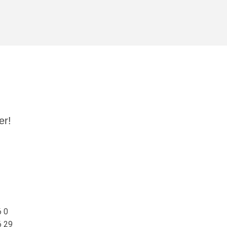
r!​
6 0
6 29