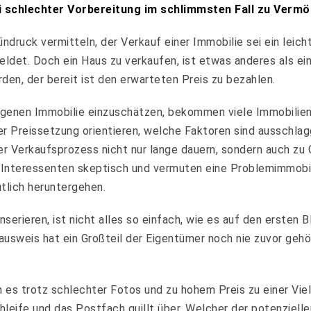
bei schlechter Vorbereitung im schlimmsten Fall zu Verm
ndruck vermitteln, der Verkauf einer Immobilie sei ein leic
ldet. Doch ein Haus zu verkaufen, ist etwas anderes als ein
den, der bereit ist den erwarteten Preis zu bezahlen.
genen Immobilie einzuschätzen, bekommen viele Immobilien
der Preissetzung orientieren, welche Faktoren sind ausschl
er Verkaufsprozess nicht nur lange dauern, sondern auch zu 
Interessenten skeptisch und vermuten eine Problemimmobil
tlich heruntergehen.
rieren, ist nicht alles so einfach, wie es auf den ersten Bl
ausweis hat ein Großteil der Eigentümer noch nie zuvor gehö
 es trotz schlechter Fotos und zu hohem Preis zu einer Vie
hleife und das Postfach quillt über. Welcher der potenzielle