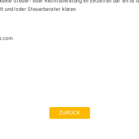
keine Steuer- oder Rechtsberatung im Einzelfall dar. Bitte l
t und/oder Steuerberater klären.
s.com
ZURÜCK